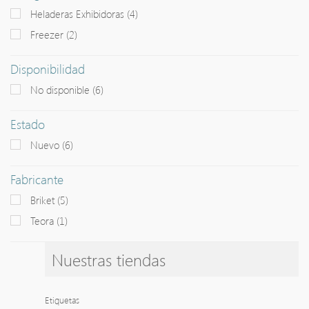
Heladeras Exhibidoras
(4)
+
CUBIERTOS
Freezer
(2)
+
CUCHILLERIA
Disponibilidad
+
MAQUINAS ELECTRICAS
No disponible
(6)
+
MAQUINAS MANUALES
Estado
MENAJES DE ACERO INOXIDABLE
Nuevo
(6)
+
PORCELANAS
Fabricante
+
REFRIGERACION
Briket
(5)
+
REPOSTERIA
Teora
(1)
+
UTENSILLOS DE COCINA
Nuestras tiendas
+
VAJILLA DE FUNDICION
+
VARIOS EN VIDRIO
Etiquetas