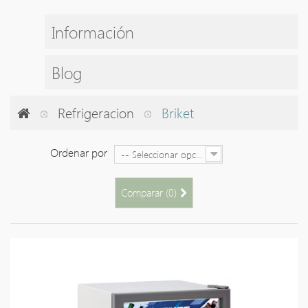
Información
Blog
Refrigeracion
Briket
Ordenar por
-- Seleccionar opción --
Comparar (
0
)