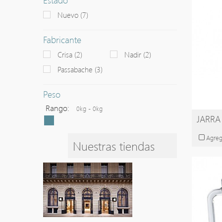
Nuevo
(7)
Fabricante
Crisa
(2)
Nadir
(2)
Passabache
(3)
Peso
Rango:
0kg - 0kg
JARRA
Agreg
Nuestras tiendas