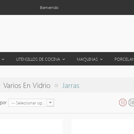
Bienvenido
S
UTENSILLOS DE COCINA
MAQUINAS
PORCELA
Varios En Vidrio
Jarras
por
-- Seleccionar opción --