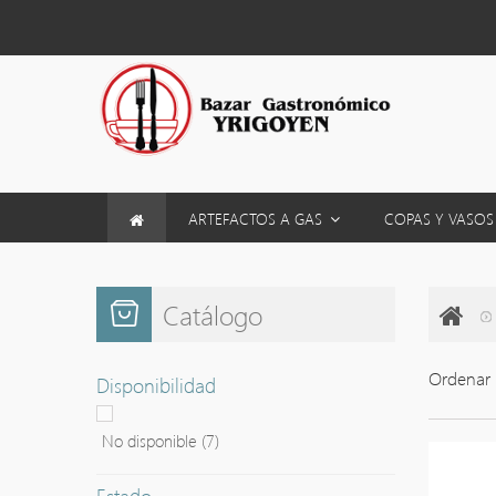
ARTEFACTOS A GAS
COPAS Y VASO
Catálogo
Ordenar 
Disponibilidad
No disponible
(7)
Estado