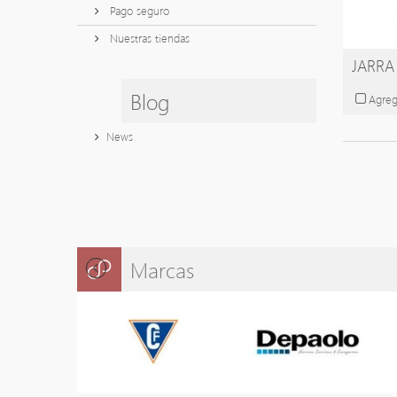
Pago seguro
Nuestras tiendas
JARRA 
Blog
Agreg
News
Marcas