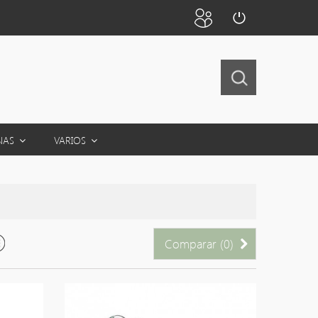
NAS
VARIOS
Comparar (
0
)