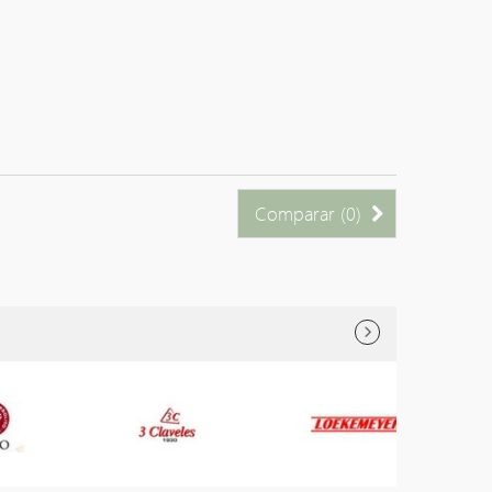
Comparar (
0
)