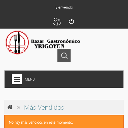
Bienvenido
MENU
INICIO
+
ARTEFACTOS A GAS
Más Vendidos
COCTELERIA
No hay más vendidos en este momento.
+
COPAS