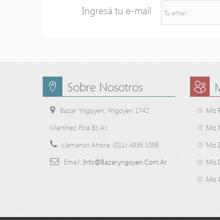
Ingresá tu e-mail
Sobre Nosotros
Bazar Yrigoyen, Yrigoyen 1742
Mis 
Martinez Pcia Bs As
Mis 
Llamanos Ahora:
(011) 4836 1098
Mis 
Email:
Info@bazaryrigoyen.com.ar
Mis 
Mis 