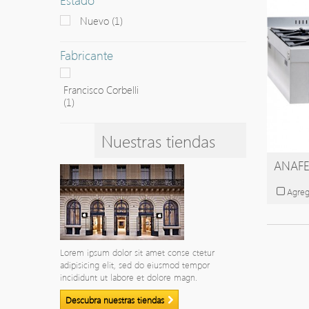
Nuevo
(1)
Fabricante
Francisco Corbelli
(1)
Nuestras tiendas
ANAFE
Agreg
Lorem ipsum dolor sit amet conse ctetur
adipisicing elit, sed do eiusmod tempor
incididunt ut labore et dolore magn.
Descubra nuestras tiendas