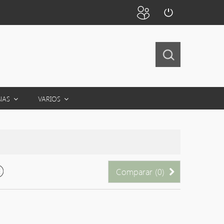
NAS
VARIOS
Comparar (
0
)