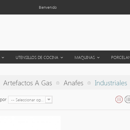
Bienvenido
S
UTENSILLOS DE COCINA
MAQUINAS
PORCELA
Artefactos A Gas
Anafes
Industriales
por
-- Seleccionar opción --