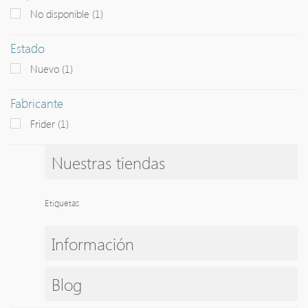
No disponible
(1)
+
CUBIERTOS
Estado
+
CUCHILLERIA
Nuevo
(1)
+
MAQUINAS ELECTRICAS
Fabricante
+
MAQUINAS MANUALES
Frider
(1)
MENAJES DE ACERO INOXIDABLE
+
Nuestras tiendas
PORCELANAS
+
REFRIGERACION
Etiquetas
+
REPOSTERIA
+
UTENSILLOS DE COCINA
Información
+
VAJILLA DE FUNDICION
Blog
+
VARIOS EN VIDRIO