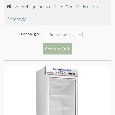
Refrigeracion
Frider
Freezer
Comercial
Ordenar por
-- Seleccionar opción --
Comparar (
0
)