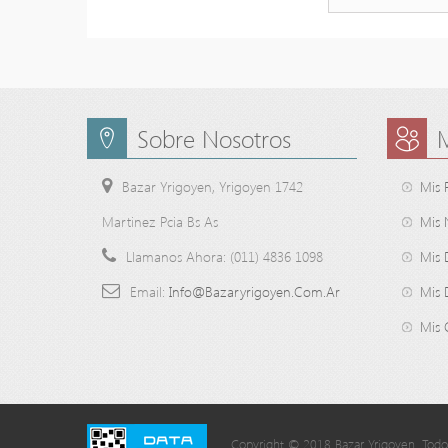
Sobre Nosotros
Bazar Yrigoyen, Yrigoyen 1742
Mis 
Martinez Pcia Bs As
Mis 
Llamanos Ahora:
(011) 4836 1098
Mis 
Email:
Info@bazaryrigoyen.com.ar
Mis 
Mis 
Copyright © 2018 Bazar Yrigoyen. Todos