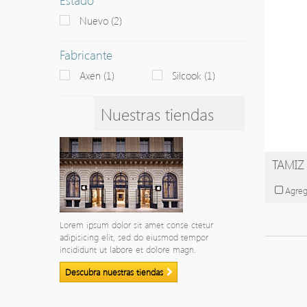
Nuevo
(2)
Fabricante
Axen
(1)
Silcook
(1)
Nuestras tiendas
TAMIZ
Agreg
Lorem ipsum dolor sit amet conse ctetur
adipisicing elit, sed do eiusmod tempor
incididunt ut labore et dolore magn.
Descubra nuestras tiendas