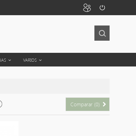
NAS
VARIOS
Comparar (
0
)