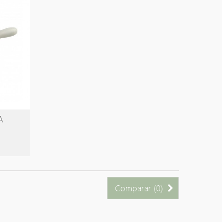
A
Comparar (
0
)