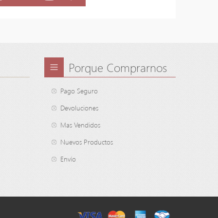
Porque Comprarnos
Pago Seguro
Devoluciones
Mas Vendidos
Nuevos Productos
Envío