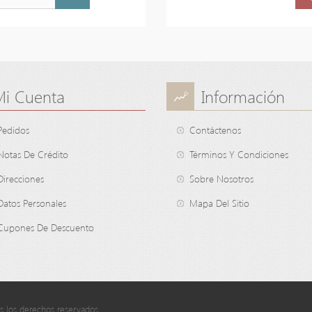
Mi Cuenta
Información
Pedidos
Contáctenos
Notas De Crédito
Términos Y Condiciones
Direcciones
Sobre Nosotros
Datos Personales
Mapa Del Sitio
Cupones De Descuento
 los derechos reservados.