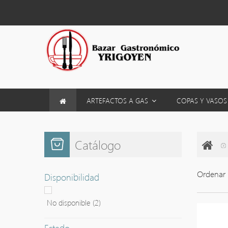
ARTEFACTOS A GAS
COPAS Y VASO
Catálogo
Ordenar 
Disponibilidad
No disponible
(2)
Estado