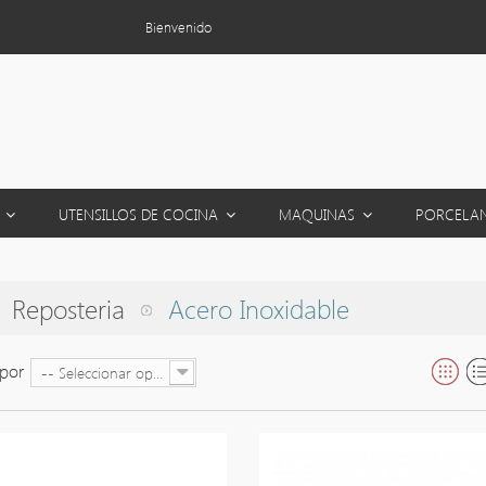
Bienvenido
S
UTENSILLOS DE COCINA
MAQUINAS
PORCELA
Reposteria
Acero Inoxidable
por
-- Seleccionar opción --