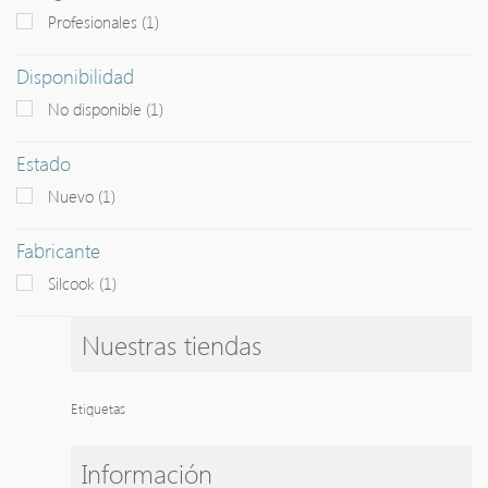
Profesionales
(1)
+
CUBIERTOS
Disponibilidad
+
CUCHILLERIA
No disponible
(1)
+
MAQUINAS ELECTRICAS
Estado
+
MAQUINAS MANUALES
Nuevo
(1)
MENAJES DE ACERO INOXIDABLE
+
Fabricante
PORCELANAS
Silcook
(1)
+
REFRIGERACION
+
REPOSTERIA
Nuestras tiendas
+
UTENSILLOS DE COCINA
Etiquetas
+
VAJILLA DE FUNDICION
+
VARIOS EN VIDRIO
Información