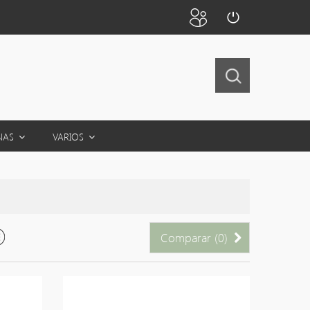
NAS
VARIOS
Comparar (
0
)