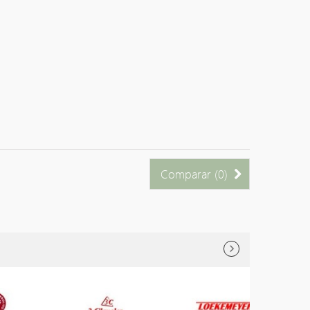
Comparar (
0
)