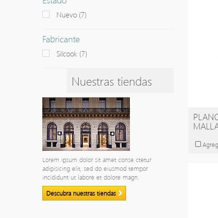
Nuevo
(7)
Fabricante
Silcook
(7)
Nuestras tiendas
PLANC
MALLA
Agreg
Lorem ipsum dolor sit amet conse ctetur
adipisicing elit, sed do eiusmod tempor
incididunt ut labore et dolore magn.
Descubra nuestras tiendas