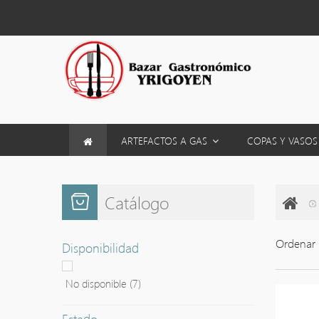
ARTEFACTOS A GAS
COPAS Y VASO
Catálogo
Ordenar 
Disponibilidad
No disponible
(7)
Estado