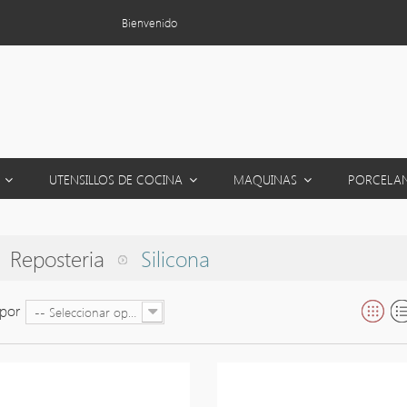
Bienvenido
S
UTENSILLOS DE COCINA
MAQUINAS
PORCELA
Reposteria
Silicona
por
-- Seleccionar opción --