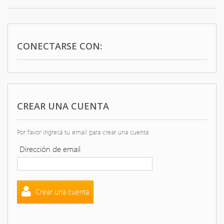
+
COPAS
+
CUBIERTOS
+
CUCHILLERIA
CONECTARSE CON:
+
MAQUINAS ELECTRICAS
+
MAQUINAS MANUALES
CREAR UNA CUENTA
MENAJES DE ACERO INOXIDABLE
+
PORCELANAS
Por favor ingresá tu email para crear una cuenta
+
REFRIGERACION
Dirección de email
+
REPOSTERIA
+
UTENSILLOS DE COCINA
Crear una cuenta
+
VAJILLA DE FUNDICION